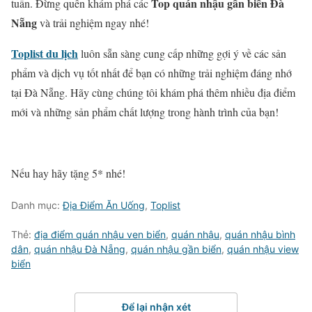
Top quán nhậu gần biển Đà
tuần. Đừng quên khám phá các
Nẵng
và trải nghiệm ngay nhé!
Toplist du lịch
luôn sẵn sàng cung cấp những gợi ý về các sản
phẩm và dịch vụ tốt nhất để bạn có những trải nghiệm đáng nhớ
tại Đà Nẵng. Hãy cùng chúng tôi khám phá thêm nhiều địa điểm
mới và những sản phẩm chất lượng trong hành trình của bạn!
Nếu hay hãy tặng 5* nhé!
Danh mục:
Địa Điểm Ăn Uống
,
Toplist
Thẻ:
địa điểm quán nhậu ven biển
,
quán nhậu
,
quán nhậu bình
dân
,
quán nhậu Đà Nẵng
,
quán nhậu gần biển
,
quán nhậu view
biển
Để lại nhận xét