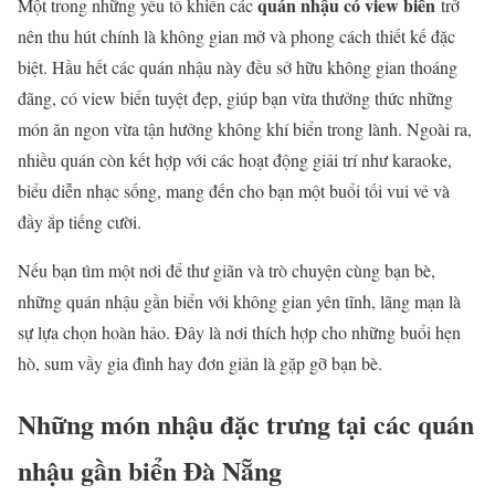
quán nhậu có view biển
Một trong những yếu tố khiến các
trở
nên thu hút chính là không gian mở và phong cách thiết kế đặc
biệt. Hầu hết các quán nhậu này đều sở hữu không gian thoáng
đãng, có view biển tuyệt đẹp, giúp bạn vừa thưởng thức những
món ăn ngon vừa tận hưởng không khí biển trong lành. Ngoài ra,
nhiều quán còn kết hợp với các hoạt động giải trí như karaoke,
biểu diễn nhạc sống, mang đến cho bạn một buổi tối vui vẻ và
đầy ắp tiếng cười.
Nếu bạn tìm một nơi để thư giãn và trò chuyện cùng bạn bè,
những quán nhậu gần biển với không gian yên tĩnh, lãng mạn là
sự lựa chọn hoàn hảo. Đây là nơi thích hợp cho những buổi hẹn
hò, sum vầy gia đình hay đơn giản là gặp gỡ bạn bè.
Những món nhậu đặc trưng tại các quán
nhậu gần biển Đà Nẵng