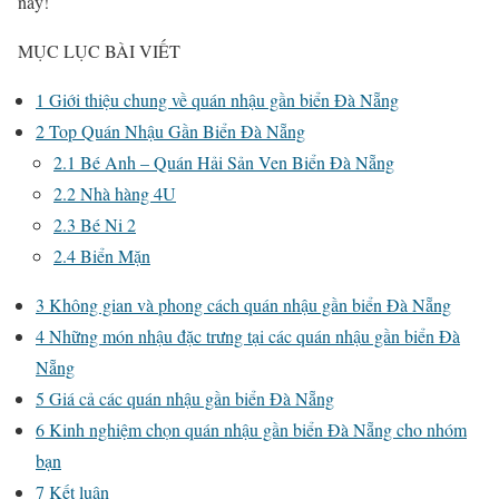
này!
MỤC LỤC BÀI VIẾT
1
Giới thiệu chung về quán nhậu gần biển Đà Nẵng
2
Top Quán Nhậu Gần Biển Đà Nẵng
2.1
Bé Anh – Quán Hải Sản Ven Biển Đà Nẵng
2.2
Nhà hàng 4U
2.3
Bé Ni 2
2.4
Biển Mặn
3
Không gian và phong cách quán nhậu gần biển Đà Nẵng
4
Những món nhậu đặc trưng tại các quán nhậu gần biển Đà
Nẵng
5
Giá cả các quán nhậu gần biển Đà Nẵng
6
Kinh nghiệm chọn quán nhậu gần biển Đà Nẵng cho nhóm
bạn
7
Kết luận