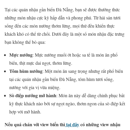
Tại các
quán nhậu gần biển Đà Nẵng
, bạn sẽ được thưởng thức
những món nhậu cực kỳ hấp dẫn và phong phú. Từ hải sản tươi
sống đến các món nướng thơm lừng, mọi thứ đều khiến thực
khách khó có thể từ chối. Dưới đây là một số món nhậu đặc trưng
bạn không thể bỏ qua:
Mực nướng
: Mực nướng muối ớt hoặc sa tế là món ăn phổ
biến, thịt mực dai ngọt, thơm lừng.
Tôm hùm nướng
: Một món ăn sang trọng nhưng rất phổ biến
tại các quán nhậu gần biển Đà Nẵng, tôm hùm tươi sống,
nướng với gia vị vừa miệng.
Sò điệp nướng mỡ hành
: Món ăn này dễ dàng chinh phục bất
kỳ thực khách nào bởi sự ngọt ngào, thơm ngon của sò điệp kết
hợp với mỡ hành.
Nếu quá chán với view biển thì
tại đây
có những view nhậu