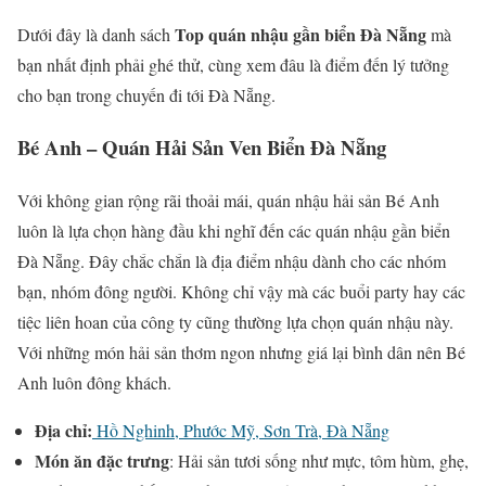
Top quán nhậu gần biển Đà Nẵng
Dưới đây là danh sách
mà
bạn nhất định phải ghé thử, cùng xem đâu là điểm đến lý tưởng
cho bạn trong chuyến đi tới Đà Nẵng.
Bé Anh – Quán Hải Sản Ven Biển Đà Nẵng
Với không gian rộng rãi thoải mái, quán nhậu hải sản Bé Anh
luôn là lựa chọn hàng đầu khi nghĩ đến các quán nhậu gần biển
Đà Nẵng. Đây chắc chắn là địa điểm nhậu dành cho các nhóm
bạn, nhóm đông người. Không chỉ vậy mà các buổi party hay các
tiệc liên hoan của công ty cũng thường lựa chọn quán nhậu này.
Với những món hải sản thơm ngon nhưng giá lại bình dân nên Bé
Anh luôn đông khách.
Địa chỉ:
Hồ Nghinh, Phước Mỹ, Sơn Trà, Đà Nẵng
Món ăn đặc trưng
: Hải sản tươi sống như mực, tôm hùm, ghẹ,