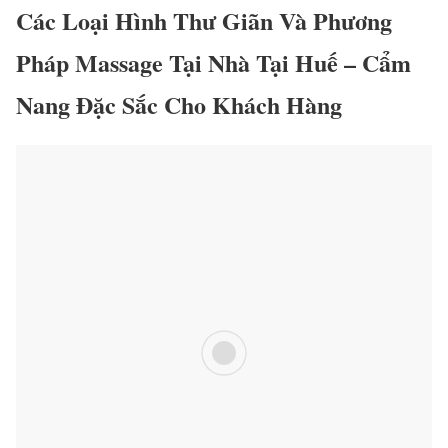
Các Loại Hình Thư Giãn Và Phương
Pháp Massage Tại Nhà Tại Huế – Cẩm
Nang Đặc Sắc Cho Khách Hàng