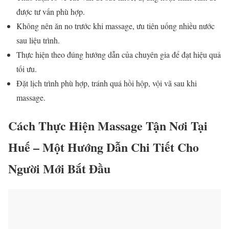
được tư vấn phù hợp.
Không nên ăn no trước khi massage, ưu tiên uống nhiều nước
sau liệu trình.
Thực hiện theo đúng hướng dẫn của chuyên gia để đạt hiệu quả
tối ưu.
Đặt lịch trình phù hợp, tránh quá hồi hộp, vội vã sau khi
massage.
Cách Thực Hiện Massage Tận Nơi Tại
Huế – Một Hướng Dẫn Chi Tiết Cho
Người Mới Bắt Đầu