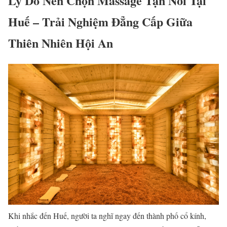
Lý Do Nên Chọn Massage Tận Nơi Tại
Huế – Trải Nghiệm Đẳng Cấp Giữa
Thiên Nhiên Hội An
Khi nhắc đến Huế, người ta nghĩ ngay đến thành phố cổ kính,