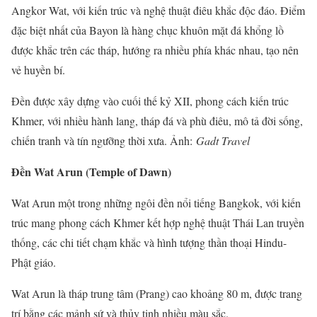
Angkor Wat, với kiến trúc và nghệ thuật điêu khắc độc đáo. Điểm
đặc biệt nhất của Bayon là hàng chục khuôn mặt đá khổng lồ
được khắc trên các tháp, hướng ra nhiều phía khác nhau, tạo nên
vẻ huyền bí.
Đền được xây dựng vào cuối thế kỷ XII, phong cách kiến trúc
Khmer, với nhiều hành lang, tháp đá và phù điêu, mô tả đời sống,
chiến tranh và tín ngưỡng thời xưa. Ảnh:
Gadt Travel
Đền Wat Arun (Temple of Dawn)
Wat Arun một trong những ngôi đền nổi tiếng Bangkok, với kiến
trúc mang phong cách Khmer kết hợp nghệ thuật Thái Lan truyền
thống, các chi tiết chạm khắc và hình tượng thần thoại Hindu-
Phật giáo.
Wat Arun là tháp trung tâm (Prang) cao khoảng 80 m, được trang
trí bằng các mảnh sứ và thủy tinh nhiều màu sắc.