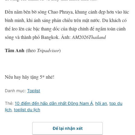
Đền nằm bên bờ sông Chao Phraya, khung cảnh đẹp hơn vào lúc
bình minh, khi ánh sáng phản chiếu trên mặt nước. Du khách có
thể leo lên các bậc thang dốc của tháp chính để ngắm toàn cảnh
sông và thành phố Bangkok. Ảnh:
AM2026Thailand
Tâm Anh
(theo
Tripadvisor
)
Nếu hay hãy tặng 5* nhé!
Danh mục:
Toplist
Thẻ:
10 điểm đến hấp dẫn nhất Đông Nam Á
,
hội an
,
top du
lịch
,
toplist du lịch
Để lại nhận xét