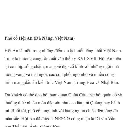
Phố cổ Hội An (Đà Nẵng, Việt Nam)
Hội An là một trong những điểm du lịch nổi tiếng nhất Việt Nam.
Từng là thương cảng sầm uất vào thế kỷ XVI-XVII, Hội An hiện
tại có nhịp sống chậm, mang vẻ đẹp cổ kính với những ngôi nhà
tường vàng và mái ngói, các con phố, ngõ nhỏ và nhiều công
trình mang dấu ấn kiến trúc Việt Nam, Trung Hoa và Nhật Bản.
Du khách có thể dạo bộ tham quan Chùa Cầu, các hội quán cổ và
thưởng thức nhiều món đặc sản như cao lầu, mì Quảng hay bánh
mì. Buổi tối, phố cổ lung linh với hàng nghìn chiếc đèn lồng đủ
màu sắc. Hội An đã được UNESCO công nhận là Di sản Văn
hóa Thế giới. Ảnh:
Giang Huy