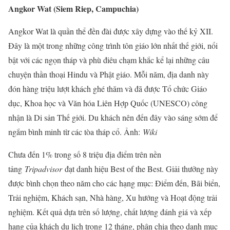
Angkor Wat (Siem Riep, Campuchia)
Angkor Wat là quần thể đền đài được xây dựng vào thế kỷ XII.
Đây là một trong những công trình tôn giáo lớn nhất thế giới, nổi
bật với các ngọn tháp và phù điêu chạm khắc kể lại những câu
chuyện thần thoại Hindu và Phật giáo. Mỗi năm, địa danh này
đón hàng triệu lượt khách ghé thăm và đã được Tổ chức Giáo
dục, Khoa học và Văn hóa Liên Hợp Quốc (UNESCO) công
nhận là Di sản Thế giới. Du khách nên đến đây vào sáng sớm để
ngắm bình minh từ các tòa tháp cổ. Ảnh:
Wiki
Chưa đến 1% trong số 8 triệu địa điểm trên nền
tảng
Tripadvisor
đạt danh hiệu Best of the Best. Giải thưởng này
được bình chọn theo năm cho các hạng mục: Điểm đến, Bãi biển,
Trải nghiệm, Khách sạn, Nhà hàng, Xu hướng và Hoạt động trải
nghiệm. Kết quả dựa trên số lượng, chất lượng đánh giá và xếp
hạng của khách du lịch trong 12 tháng, phân chia theo danh mục