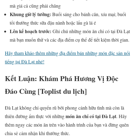
mà giá cả cũng phải chăng
Khung giờ lý tưởng:
Buổi sáng cho bánh căn, xíu mại; buổi
tối thưởng thức sữa đậu nành hoặc lẩu gà lá é
Lên kế hoạch trước:
Ghi chú những món ăn chỉ có tại Đà Lạt
mà bạn muốn thử và các địa điểm cụ thể để tiết kiệm thời gian.
Hãy tham khảo thêm những địa điểm bán những món đặc sản nổi
tiếng tại Đà Lạt nhé!
Kết Luận: Khám Phá Hương Vị Độc
Đáo Cùng [Toplist du lịch]
Đà Lạt không chỉ quyến rũ bởi phong cảnh hữu tình mà còn là
món ăn chỉ có tại Đà Lạt
thiên đường ẩm thực với những
. Hãy
thêm ngay các món ăn trên vào hành trình của bạn và đừng quên
chia sẻ cảm nhận khi thưởng thức.