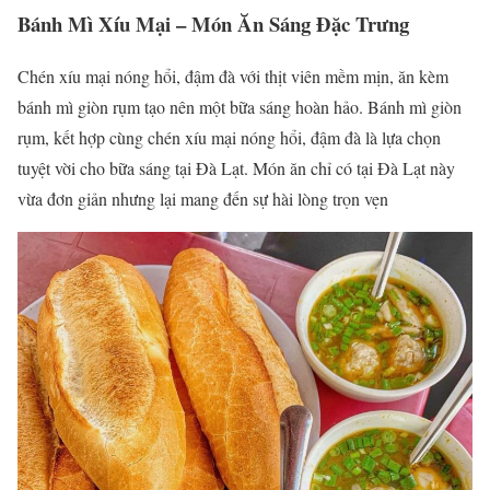
Bánh Mì Xíu Mại – Món Ăn Sáng Đặc Trưng
Chén xíu mại nóng hổi, đậm đà với thịt viên mềm mịn, ăn kèm
bánh mì giòn rụm tạo nên một bữa sáng hoàn hảo. Bánh mì giòn
rụm, kết hợp cùng chén xíu mại nóng hổi, đậm đà là lựa chọn
tuyệt vời cho bữa sáng tại Đà Lạt. Món ăn chỉ có tại Đà Lạt này
vừa đơn giản nhưng lại mang đến sự hài lòng trọn vẹn