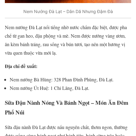
Nem Nướng Đà Lạt – Dân Dã Nhưng Đậm Đà
Nem nướng Đà Lạt nổi tiếng nhờ nước chấm đặc biệt, được pha
chế từ gan heo, đậu phộng và mè. Nem được nướng vàng ươm,
ăn kèm bánh tráng, rau sống và bún tươi, tạo nên một hương vị
vừa quen thuộc vừa mới lạ.
Địa chỉ đề xuất:
Nem nướng Bà Hùng: 328 Phan Đình Phùng, Đà Lạt.
Nem nướng Út Huệ: 1 Chi Lăng, Đà Lạt.
Sữa Đậu Nành Nóng Và Bánh Ngọt – Món Ăn Đêm
Phố Núi
Sữa đậu nành Đà Lạt được nấu nguyên chất, thơm ngon, thường
được uống cùng bánh ngọt như bánh tiêu, bánh sừng trâu hoặc