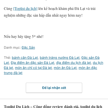
Cùng
[Toplist du lịch]
lên kế hoạch khám phá Đà Lạt và trải
nghiệm những đặc sản hấp dẫn nhất ngay hôm nay!
Nếu hay hãy tặng 5* nhé!
Danh mục:
Đặc Sản
Thẻ:
bánh căn Đà Lạt
,
bánh tráng nướng Đà Lạt
,
Đặc sản Đà
Lạt
,
Địa điểm ăn đặc sản Đà Lạt
,
địa điểm du lịch đà lạt
,
du lịch
Đà lạt
,
món ăn chỉ có tại Đà lạt
,
món ăn Đà Lạt
,
món ăn đặc
trưng đà lạt
Để lại nhận xét
Toplist Du Lịch – Cộng đồng review đánh giá, toplist du lịch