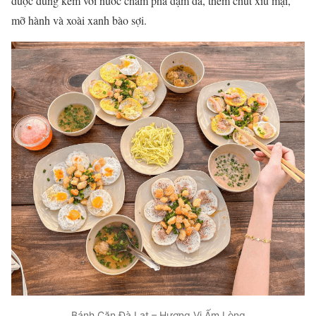
được dùng kèm với nước chấm pha đậm đà, thêm chút xíu mại,
mỡ hành và xoài xanh bào sợi.
Bánh Căn Đà Lạt – Hương Vị Ấm Lòng