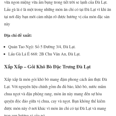
vừa ngon miệng vừa ấm bụng trong tiết trời se lạnh của Đà Lạt.
Lẩu gà lá é là một trong những món ăn chỉ có tại Đà Lạt vì khi ăn
tại nơi đây bạn mới cảm nhận rõ được hương vị của món đặc sản
này
Địa chỉ đề xuất:
Quán Tao Ngộ: Số 5 Đường 3/4, Đà Lạt.
Lẩu Gà Lá É 668: 2B Chu Văn An, Đà Lạt.
Xắp Xắp – Gỏi Khô Bò Đặc Trưng Đà Lạt
Xắp xắp là món gỏi khô bò mang đậm phong cách ẩm thực Đà
Lạt. Với nguyên liệu chính gồm đu đủ bào, khô bò, nước mắm
chua ngọt và đậu phộng rang, món ăn này mang đến sự hòa
quyện độc đáo giữa vị chua, cay và ngọt. Bạn không thể kiếm
được món này ở nơi khác vì món ăn chỉ có tại Đà Lạt và mang
trọn vẹn hương vị của nó