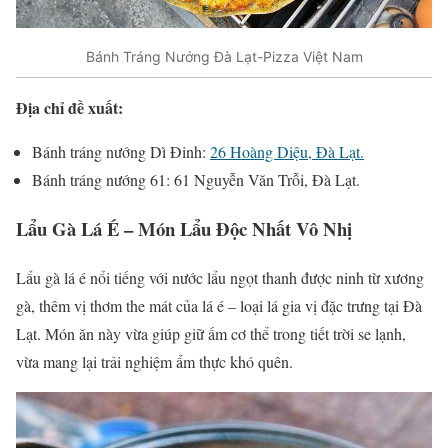
Bánh Tráng Nướng Đà Lạt-Pizza Việt Nam
Địa chỉ đề xuất:
Bánh tráng nướng Dì Đinh:
26 Hoàng Diệu, Đà Lạt.
Bánh tráng nướng 61: 61 Nguyễn Văn Trỗi, Đà Lạt.
Lẩu Gà Lá É – Món Lẩu Độc Nhất Vô Nhị
Lẩu gà lá é nổi tiếng với nước lẩu ngọt thanh được ninh từ xương
gà, thêm vị thơm the mát của lá é – loại lá gia vị đặc trưng tại Đà
Lạt. Món ăn này vừa giúp giữ ấm cơ thể trong tiết trời se lạnh,
vừa mang lại trải nghiệm ẩm thực khó quên.