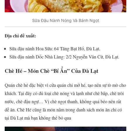
Sữa Đậu Nành Nóng Và Bánh Ngọt
Địa chỉ đề xuất:
Sữa đậu nành Hoa Sữa: 64 Tăng Bạt Hổ, Đà Lạt.
Sữa đậu nành Dốc Nhà Làng: 2/2 Nguyễn Văn Cừ, Đà Lạt.
Chè Hé – Món Chè “Bí Ẩn” Của Đà Lạt
Quán chè hé đặc biệt vì cửa quán chỉ mở hé, tạo nên sự tò mò cho
khách. Tại đây có đủ loại chè nóng và lạnh như chè bắp, chè trôi
nước, chè đậu ngự… Vị chè ngọt thanh, không quá béo nên rất
dễ ăn. Chè Hé cũng là món nằm trong danh sách món ăn chỉ có
tại Đà Lạt mà bạn không thể bỏ qua