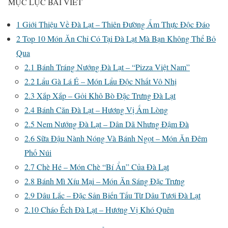
MỤC LỤC BÀI VIẾT
1
Giới Thiệu Về Đà Lạt – Thiên Đường Ẩm Thực Độc Đáo
2
Top 10 Món Ăn Chỉ Có Tại Đà Lạt Mà Bạn Không Thể Bỏ
Qua
2.1
Bánh Tráng Nướng Đà Lạt – “Pizza Việt Nam”
2.2
Lẩu Gà Lá É – Món Lẩu Độc Nhất Vô Nhị
2.3
Xắp Xắp – Gỏi Khô Bò Đặc Trưng Đà Lạt
2.4
Bánh Căn Đà Lạt – Hương Vị Ấm Lòng
2.5
Nem Nướng Đà Lạt – Dân Dã Nhưng Đậm Đà
2.6
Sữa Đậu Nành Nóng Và Bánh Ngọt – Món Ăn Đêm
Phố Núi
2.7
Chè Hé – Món Chè “Bí Ẩn” Của Đà Lạt
2.8
Bánh Mì Xíu Mại – Món Ăn Sáng Đặc Trưng
2.9
Dâu Lắc – Đặc Sản Biến Tấu Từ Dâu Tươi Đà Lạt
2.10
Cháo Ếch Đà Lạt – Hương Vị Khó Quên