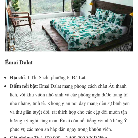
Émai Dalat
Địa chỉ
: 1 Thi Sách, phường 6, Đà Lạt.
Điểm nổi bật
: Émai Dalat mang phong cách châu Âu thanh
lịch, với khu vườn nhỏ xinh và các phòng nghỉ được trang trí
nhẹ nhàng, tinh tế. Không gian nơi đây mang đến sự bình yên
và thư giãn tuyệt đối, rất thích hợp cho các cặp đôi muốn tận
hưởng kỳ nghỉ lãng mạn. Émai còn nổi tiếng với nhà hàng Ý
phục vụ các món ăn hấp dẫn ngay trong khuôn viên.
Giá phòng
: Từ 1.500.000 – 2.500.000 VNĐ/đêm.