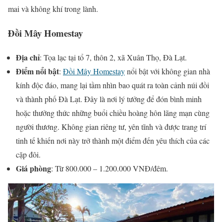
mai và không khí trong lành.
Đồi Mây Homestay
Địa chỉ
: Tọa lạc tại tổ 7, thôn 2, xã Xuân Thọ, Đà Lạt.
Điểm nổi bật
:
Đồi Mây Homestay
nổi bật với không gian nhà
kính độc đáo, mang lại tầm nhìn bao quát ra toàn cảnh núi đồi
và thành phố Đà Lạt. Đây là nơi lý tưởng để đón bình minh
hoặc thưởng thức những buổi chiều hoàng hôn lãng mạn cùng
người thương. Không gian riêng tư, yên tĩnh và được trang trí
tinh tế khiến nơi này trở thành một điểm đến yêu thích của các
cặp đôi.
Giá phòng
: Từ 800.000 – 1.200.000 VNĐ/đêm.