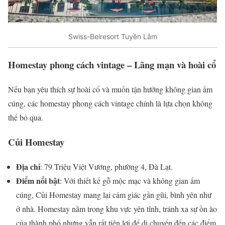
Swiss-Belresort Tuyền Lâm
Homestay phong cách vintage – Lãng mạn và hoài cổ
Nếu bạn yêu thích sự hoài cổ và muốn tận hưởng không gian ấm
cúng, các homestay phong cách vintage chính là lựa chọn không
thể bỏ qua.
Củi Homestay
Địa chỉ
: 79 Triệu Việt Vương, phường 4, Đà Lạt.
Điểm nổi bật
: Với thiết kế gỗ mộc mạc và không gian ấm
cúng, Củi Homestay mang lại cảm giác gần gũi, bình yên như
ở nhà. Homestay nằm trong khu vực yên tĩnh, tránh xa sự ồn ào
của thành phố nhưng vẫn rất tiện lợi để di chuyển đến các điểm