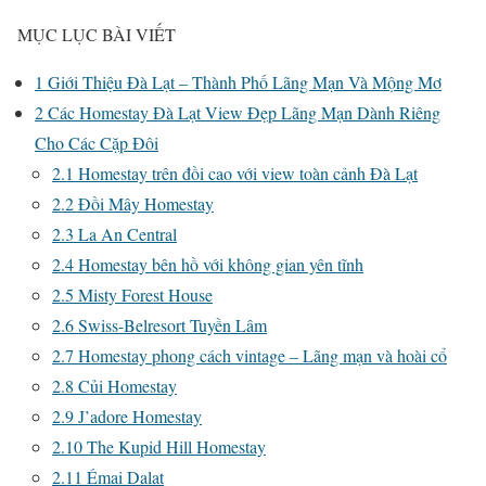
MỤC LỤC BÀI VIẾT
1
Giới Thiệu Đà Lạt – Thành Phố Lãng Mạn Và Mộng Mơ
2
Các Homestay Đà Lạt View Đẹp Lãng Mạn Dành Riêng
Cho Các Cặp Đôi
2.1
Homestay trên đồi cao với view toàn cảnh Đà Lạt
2.2
Đồi Mây Homestay
2.3
La An Central
2.4
Homestay bên hồ với không gian yên tĩnh
2.5
Misty Forest House
2.6
Swiss-Belresort Tuyền Lâm
2.7
Homestay phong cách vintage – Lãng mạn và hoài cổ
2.8
Củi Homestay
2.9
J’adore Homestay
2.10
The Kupid Hill Homestay
2.11
Émai Dalat