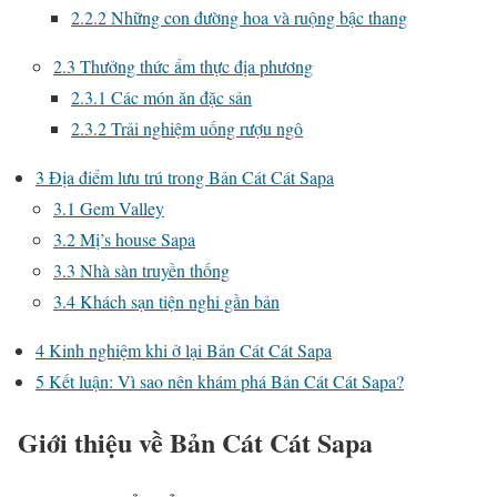
2.2.2
Những con đường hoa và ruộng bậc thang
2.3
Thưởng thức ẩm thực địa phương
2.3.1
Các món ăn đặc sản
2.3.2
Trải nghiệm uống rượu ngô
3
Địa điểm lưu trú trong Bản Cát Cát Sapa
3.1
Gem Valley
3.2
Mị’s house Sapa
3.3
Nhà sàn truyền thống
3.4
Khách sạn tiện nghi gần bản
4
Kinh nghiệm khi ở lại Bản Cát Cát Sapa
5
Kết luận: Vì sao nên khám phá Bản Cát Cát Sapa?
Giới thiệu về Bản Cát Cát Sapa