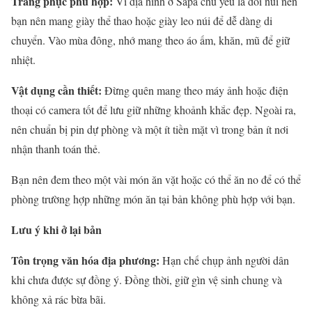
Trang phục phù hợp:
Vì địa hình ở Sapa chủ yếu là đồi núi nên
bạn nên mang giày thể thao hoặc giày leo núi để dễ dàng di
chuyển. Vào mùa đông, nhớ mang theo áo ấm, khăn, mũ để giữ
nhiệt.
Vật dụng cần thiết:
Đừng quên mang theo máy ảnh hoặc điện
thoại có camera tốt để lưu giữ những khoảnh khắc đẹp. Ngoài ra,
nên chuẩn bị pin dự phòng và một ít tiền mặt vì trong bản ít nơi
nhận thanh toán thẻ.
Bạn nên đem theo một vài món ăn vặt hoặc có thể ăn no để có thể
phòng trường hợp những món ăn tại bản không phù hợp với bạn.
Lưu ý khi ở lại bản
Tôn trọng văn hóa địa phương:
Hạn chế chụp ảnh người dân
khi chưa được sự đồng ý. Đồng thời, giữ gìn vệ sinh chung và
không xả rác bừa bãi.