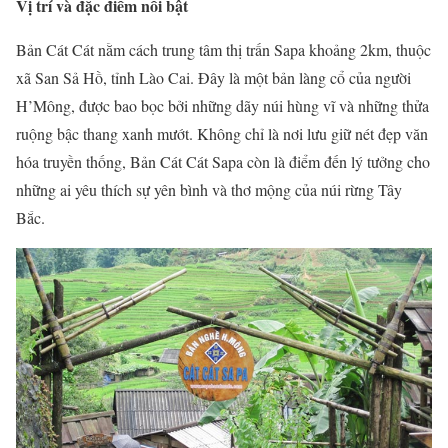
Vị trí và đặc điểm nổi bật
Bản Cát Cát nằm cách trung tâm thị trấn Sapa khoảng 2km, thuộc
xã San Sả Hồ, tỉnh Lào Cai. Đây là một bản làng cổ của người
H’Mông, được bao bọc bởi những dãy núi hùng vĩ và những thửa
ruộng bậc thang xanh mướt. Không chỉ là nơi lưu giữ nét đẹp văn
hóa truyền thống, Bản Cát Cát Sapa còn là điểm đến lý tưởng cho
những ai yêu thích sự yên bình và thơ mộng của núi rừng Tây
Bắc.