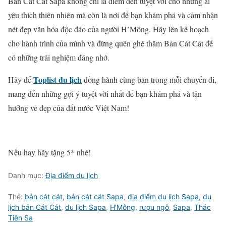
Bản Cát Cát Sapa không chỉ là điểm đến tuyệt vời cho những ai
yêu thích thiên nhiên mà còn là nơi để bạn khám phá và cảm nhận
nét đẹp văn hóa độc đáo của người H’Mông. Hãy lên kế hoạch
cho hành trình của mình và đừng quên ghé thăm Bản Cát Cát để
có những trải nghiệm đáng nhớ.
Toplist du lịch
Hãy để
đồng hành cùng bạn trong mỗi chuyến đi,
mang đến những gợi ý tuyệt vời nhất để bạn khám phá và tận
hưởng vẻ đẹp của đất nước Việt Nam!
Nếu hay hãy tặng 5* nhé!
Danh mục:
Địa điểm du lịch
Thẻ:
bản cát cát
,
bản cát cát Sapa
,
địa điểm du lịch Sapa
,
du
lịch bản Cát Cát
,
du lịch Sapa
,
H'Mông
,
rượu ngô
,
Sapa
,
Thác
Tiên Sa